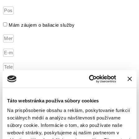
Mám záujem o baliacie služby
Táto webstránka používa súbory cookies
Oboznámil som sa so spracovaním osobných údajov podľa
Zásad ochrany osobných údajov
Na prispôsobenie obsahu a reklám, poskytovanie funkcií
sociálnych médií a analýzu návštevnosti používame
ODOSLAŤ
súbory cookie. Informácie o tom, ako používate naše
webové stránky, poskytujeme aj našim partnerom v