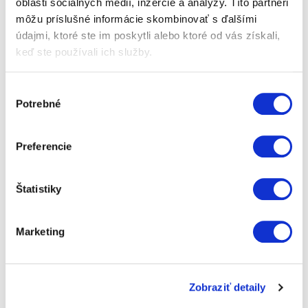
oblasti sociálnych médií, inzercie a analýzy. Títo partneri
Objednávka
môžu príslušné informácie skombinovať s ďalšími
údajmi, ktoré ste im poskytli alebo ktoré od vás získali,
keď ste používali ich služby.
Ak máte záujem o jednu alebo viac našich služieb,
vyplňte tento jednoduchý formulár alebo nám
Výber
zavolajte a budeme vás kontaktovať. Tešíme sa na
Potrebné
súhlasu
spoluprácu!
Preferencie
Štatistiky
Kde nás nájdete
Marketing
Zobraziť detaily